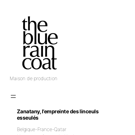
Maison de production
Zanatany, l’empreinte des linceuls
esseulés
Belgique-France-Qatar