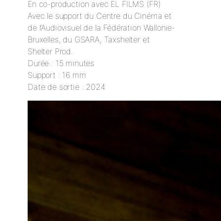
En co-production avec EL FILMS (FR)
Avec le support du Centre du Cinéma et
de l’Audiovisuel de la Fédération Wallonie-
Bruxelles, du GSARA, Taxshelter et
Shelter Prod.
Durée : 15 minutes
Support : 16 mm
Date de sortie : 2024